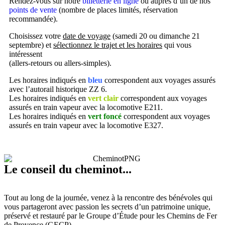
Rendez-vous sur notre
billetterie en ligne
ou auprès d’un de nos
points de vente
(nombre de places limités, réservation
recommandée).
Choisissez votre
date de voyage
(samedi 20 ou dimanche 21
septembre) et
sélectionnez le trajet et les horaires
qui vous
intéressent
(allers-retours ou allers-simples).
Les horaires indiqués en
bleu
correspondent aux voyages assurés
avec l’autorail historique ZZ 6.
Les horaires indiqués en
vert clair
correspondent aux voyages
assurés en train vapeur avec la locomotive E211.
Les horaires indiqués en
vert foncé
correspondent aux voyages
assurés en train vapeur avec la locomotive E327.
Le conseil du cheminot...
Tout au long de la journée, venez à la rencontre des bénévoles qui
vous partageront avec passion les secrets d’un patrimoine unique,
préservé et restauré par le Groupe d’Étude pour les Chemins de Fer
de Provence (GECP).