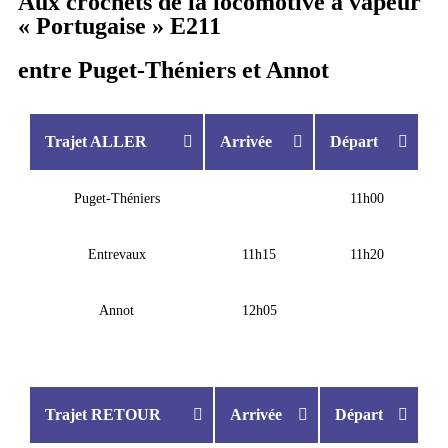
Aux crochets de la locomotive à vapeur
« Portugaise » E211
entre Puget-Théniers et Annot
Trajet ALLER
Arrivée
Départ
Puget-Théniers
11h00
Entrevaux
11h15
11h20
Annot
12h05
Trajet RETOUR
Arrivée
Départ