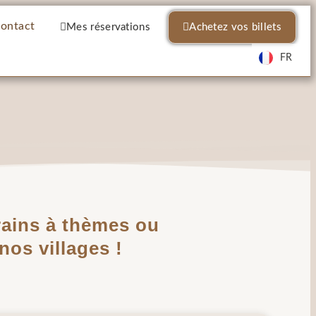
ontact
Mes réservations
Achetez vos billets
FR
rains à thèmes ou
os villages !