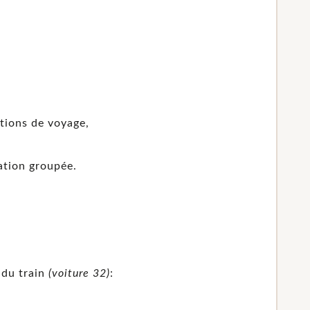
itions de voyage,
ation groupée.
 du train
(voiture 32)
: