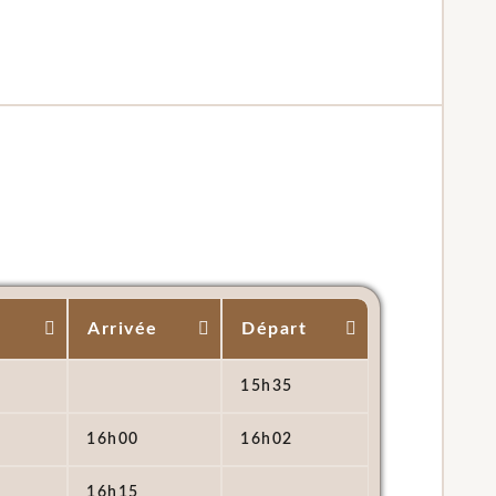
Arrivée
Départ
15h35
16h00
16h02
16h15