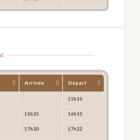
nt
Arrivée
Départ
15h25
15h35
16h55
17h20
17h22