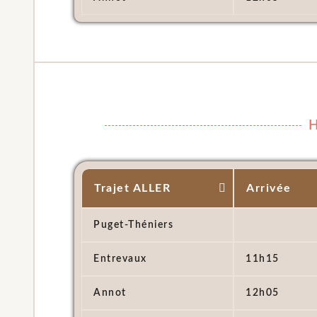
H
Trajet ALLER
Arrivée
Puget-Théniers
Entrevaux
11h15
Annot
12h05