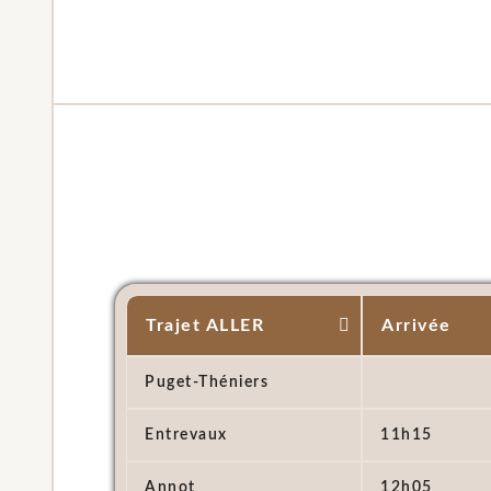
Trajet ALLER
Arrivée
Puget-Théniers
Entrevaux
11h15
Annot
12h05